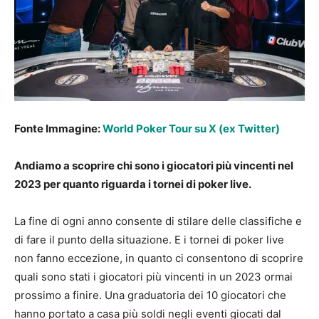
Fonte Immagine:
World Poker Tour su X (ex Twitter)
Andiamo a scoprire chi sono i giocatori più vincenti nel
2023 per quanto riguarda i tornei di poker live.
La fine di ogni anno consente di stilare delle classifiche e
di fare il punto della situazione. E i tornei di poker live
non fanno eccezione, in quanto ci consentono di scoprire
quali sono stati i giocatori più vincenti in un 2023 ormai
prossimo a finire. Una graduatoria dei 10 giocatori che
hanno portato a casa più soldi negli eventi giocati dal