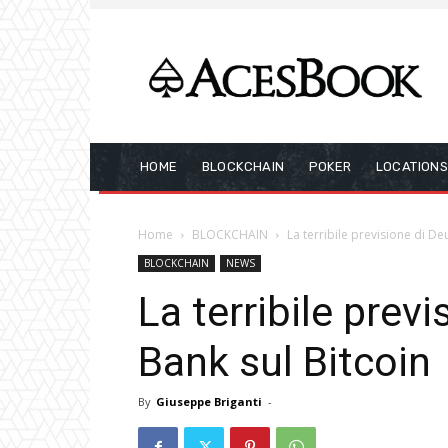
HOME
BLOCKCHAIN
POKER
LOCATION
Home
BLOCKCHAIN
La terribile previsione di De
BLOCKCHAIN
NEWS
La terribile prev
Bank sul Bitcoin
By
Giuseppe Briganti
-