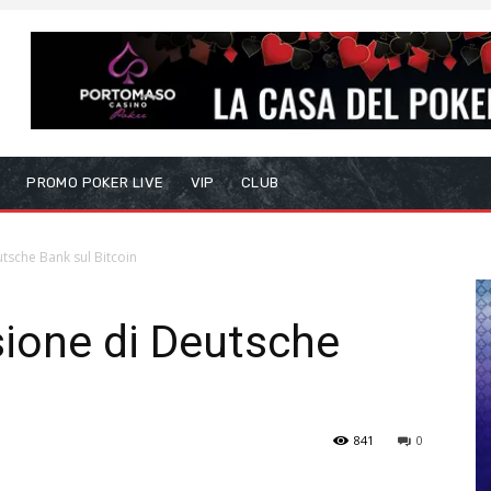
S
PROMO POKER LIVE
VIP
CLUB
utsche Bank sul Bitcoin
isione di Deutsche
841
0