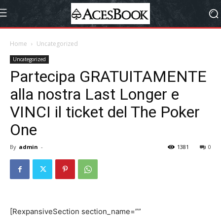
Home
Uncategorized
Uncategorized
Partecipa GRATUITAMENTE
alla nostra Last Longer e
VINCI il ticket del The Poker
One
By
admin
-
1381
0
[RexpansiveSection section_name=””