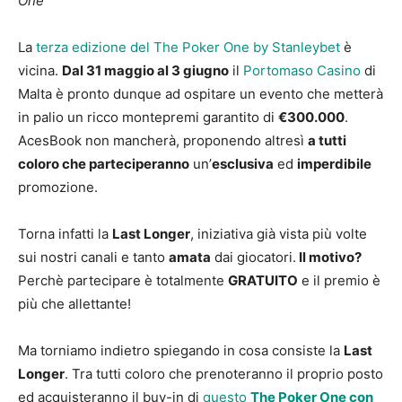
One
La
terza edizione del The Poker One by Stanleybet
è
vicina.
Dal 31 maggio al 3 giugno
il
Portomaso Casino
di
Malta è pronto dunque ad ospitare un evento che metterà
in palio un ricco montepremi garantito di
€300.000
.
AcesBook non mancherà, proponendo altresì
a tutti
coloro che parteciperanno
un’
esclusiva
ed
imperdibile
promozione.
Torna infatti la
Last Longer
, iniziativa già vista più volte
sui nostri canali e tanto
amata
dai giocatori.
Il motivo?
Perchè partecipare è totalmente
GRATUITO
e il premio è
più che allettante!
Ma torniamo indietro spiegando in cosa consiste la
Last
Longer
. Tra tutti coloro che prenoteranno il proprio posto
ed acquisteranno il buy-in di
questo
The Poker One con