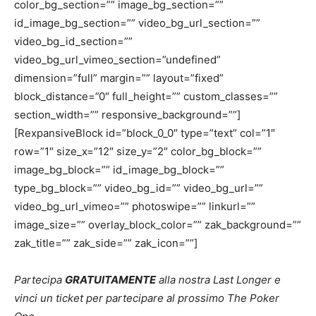
color_bg_section=”” image_bg_section=””
id_image_bg_section=”” video_bg_url_section=””
video_bg_id_section=””
video_bg_url_vimeo_section=”undefined”
dimension=”full” margin=”” layout=”fixed”
block_distance=”0″ full_height=”” custom_classes=””
section_width=”” responsive_background=””]
[RexpansiveBlock id=”block_0_0″ type=”text” col=”1″
row=”1″ size_x=”12″ size_y=”2″ color_bg_block=””
image_bg_block=”” id_image_bg_block=””
type_bg_block=”” video_bg_id=”” video_bg_url=””
video_bg_url_vimeo=”” photoswipe=”” linkurl=””
image_size=”” overlay_block_color=”” zak_background=””
zak_title=”” zak_side=”” zak_icon=””]
Partecipa
GRATUITAMENTE
alla nostra Last Longer e
vinci un ticket per partecipare al prossimo The Poker