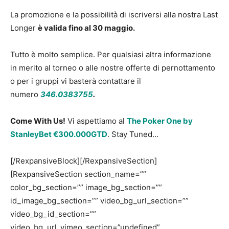
La promozione e la possibilità di iscriversi alla nostra Last
Longer
è valida fino al 30 maggio.
Tutto è molto semplice. Per qualsiasi altra informazione
in merito al torneo o alle nostre offerte di pernottamento
o per i gruppi vi basterà contattare il
numero
346.0383755
.
Come With Us!
Vi aspettiamo al
The Poker One by
StanleyBet €300.000GTD
. Stay Tuned…
[/RexpansiveBlock][/RexpansiveSection]
[RexpansiveSection section_name=””
color_bg_section=”” image_bg_section=””
id_image_bg_section=”” video_bg_url_section=””
video_bg_id_section=””
video_bg_url_vimeo_section=”undefined”