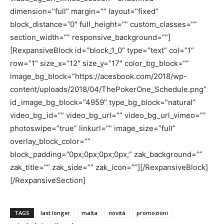
dimension=”full” margin=”” layout=”fixed”
block_distance=”0″ full_height=”” custom_classes=””
section_width=”” responsive_background=””]
[RexpansiveBlock id=”block_1_0″ type=”text” col=”1″
row=”1″ size_x=”12″ size_y=”17″ color_bg_block=””
image_bg_block=”https://acesbook.com/2018/wp-
content/uploads/2018/04/ThePokerOne_Schedule.png”
id_image_bg_block=”4959″ type_bg_block=”natural”
video_bg_id=”” video_bg_url=”” video_bg_url_vimeo=””
photoswipe=”true” linkurl=”” image_size=”full”
overlay_block_color=””
block_padding=”0px;0px;0px;0px;” zak_background=””
zak_title=”” zak_side=”” zak_icon=””][/RexpansiveBlock]
[/RexpansiveSection]
TAGS
last longer
malta
novità
promozioni