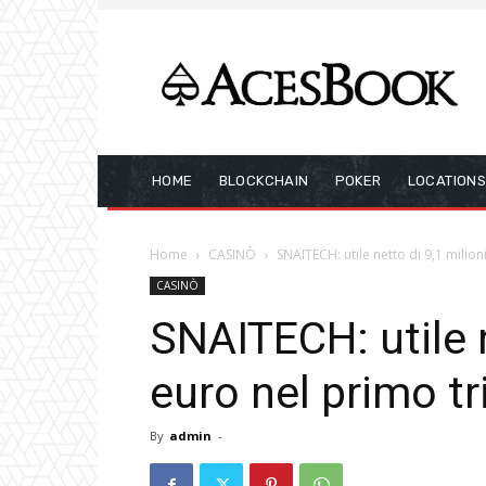
HOME
BLOCKCHAIN
POKER
LOCATION
Home
CASINÒ
SNAITECH: utile netto di 9,1 milion
CASINÒ
SNAITECH: utile n
euro nel primo t
By
admin
-