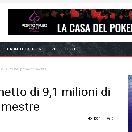
S
PROMO POKER LIVE
VIP
CLUB
i di euro nel primo trimestre
etto di 9,1 milioni di
rimestre
1301
0