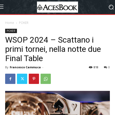
Home
POKER
POKER
WSOP 2024 – Scattano i
primi tornei, nella notte due
Final Table
By
Francesco Cammuca
-
818
0