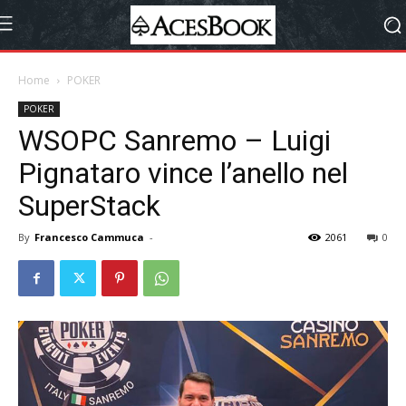
Home
POKER
POKER
WSOPC Sanremo – Luigi
Pignataro vince l’anello nel
SuperStack
By
Francesco Cammuca
-
2061
0