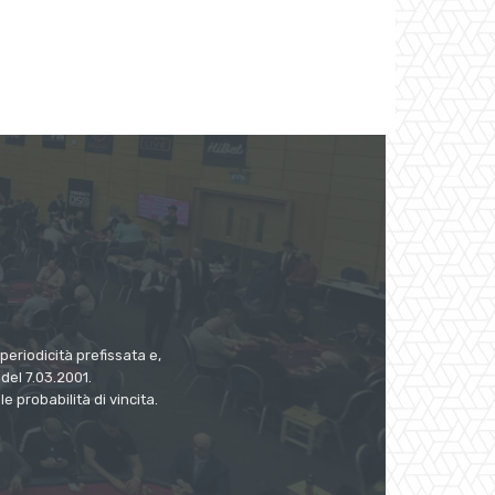
eriodicità prefissata e,
del 7.03.2001.
 probabilità di vincita.