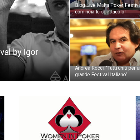
Blog Live Malta Poker Festiva
comincia lo spettacolo!
val by Igor
Andrea Rocci: “Tutti uniti per u
grande Festival Italiano”