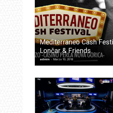
Mediterraneo Cash Festi
Lončar & Friends
admin
-
Marzo 10, 2018