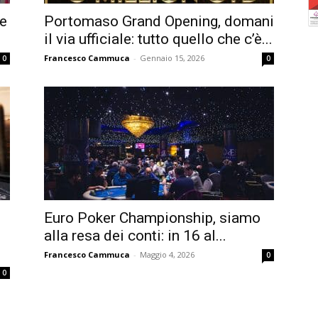
ue
Portomaso Grand Opening, domani
il via ufficiale: tutto quello che c’è...
Francesco Cammuca
-
Gennaio 15, 2026
0
0
Euro Poker Championship, siamo
alla resa dei conti: in 16 al...
Francesco Cammuca
-
Maggio 4, 2026
0
0