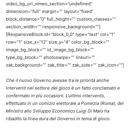
video_bg_url_vimeo_section=”undefined”
dimension=”full” margin=”” layout=”fixed”
block_distance=”0″ full_height=”” custom_classes=””
section_width=”” responsive_background=””]
[RexpansiveBlock id=”block_0_0″ type=”text” col=”1″
row=”1″ size_x=”12″ size_y=”4″ color_bg_block=””
image_bg_block=”” id_image_bg_block=””
type_bg_block=”” photoswipe=”” linkurl=””
zak_background=”” zak_title=”” zak_side=”” zak_icon=””]
Che il nuovo Governo avesse tra le priorità anche
interventi nel settore del gioco è un fatto conclamato e
confermato in più occasioni. L’ultimo intervento,
effettuato in un comizio elettorale a Pomezia (Roma), del
Ministro allo Sviluppo Economico Luigi Di Maio ha
ribadito la linea dura del Governo in tema di gioco.