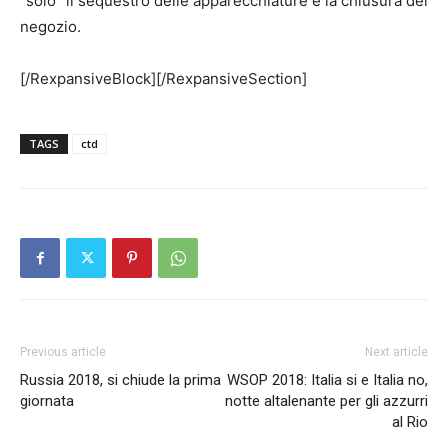
“solo” il sequestro delle apparecchiature e la chiusura del
negozio.
[/RexpansiveBlock][/RexpansiveSection]
TAGS
ctd
Previous article
Next article
Russia 2018, si chiude la prima
WSOP 2018: Italia si e Italia no,
giornata
notte altalenante per gli azzurri
al Rio