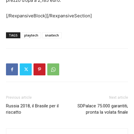
prezzo d’opa a 2,185 euro.
[/RexpansiveBlock][/RexpansiveSection]
TAGS
playtech
snaitech
Previous article
Next article
Russia 2018, il Brasile per il
SDPalace 75.000 garantiti,
riscatto
pronta la volata finale