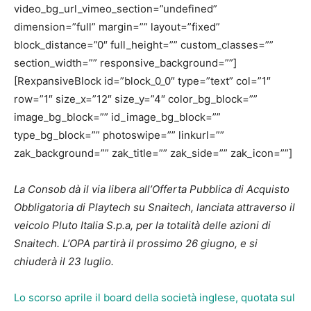
video_bg_url_vimeo_section=”undefined”
dimension=”full” margin=”” layout=”fixed”
block_distance=”0″ full_height=”” custom_classes=””
section_width=”” responsive_background=””]
[RexpansiveBlock id=”block_0_0″ type=”text” col=”1″
row=”1″ size_x=”12″ size_y=”4″ color_bg_block=””
image_bg_block=”” id_image_bg_block=””
type_bg_block=”” photoswipe=”” linkurl=””
zak_background=”” zak_title=”” zak_side=”” zak_icon=””]
La Consob dà il via libera all’Offerta Pubblica di Acquisto
Obbligatoria di Playtech su Snaitech, lanciata attraverso il
veicolo Pluto Italia S.p.a, per la totalità delle azioni di
Snaitech. L’OPA partirà il prossimo 26 giugno, e si
chiuderà il 23 luglio.
Lo scorso aprile il board della società inglese, quotata sul