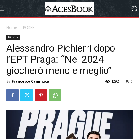
Home
POKER
POKER
Alessandro Pichierri dopo
l’EPT Praga: “Nel 2024
giocherò meno e meglio”
By
Francesco Cammuca
-
1292
0