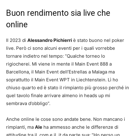
Buon rendimento sia live che
online
Il 2023 di
Alessandro Pichierri
è stato buono nel poker
live. Però ci sono alcuni eventi per i quali vorrebbe
tornare indietro nel tempo: “Qualche torneo lo
rigiocherei. Mi viene in mente il Main Event 888 a
Barcellona, il Main Event dell’Estrellas a Malaga ma
soprattutto il Main Event WPT in Liechtenstein. Lì ho
chiuso quarto ed è stato il rimpianto più grosso perché in
quel tavolo finale arrivare almeno in heads up mi
sembrava d’obbligo”.
Anche online le cose sono andate bene. Non mancano i
rimpianti, ma
Ale
ha ammesso anche le differenze di
attitudine tra il .com e il .it da parte sua: “Ho perso un