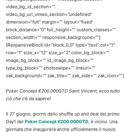
video_bg_id_section=””
video_bg_url_vimeo_section=”undefined”
dimension=”full” margin=”” layout=”fixed”
block_distance=”0″ full_height=”” custom_classes=””
section_width=”” responsive_background=””]
[RexpansiveBlock id=”block_0_0″ type=”text” col=”1″
row=”1″ size_x=”12″ size_y=”2″ color_bg_block=””
image_bg_block=”” id_image_bg_block=””
type_bg_block=”” photoswipe=”” linkurl=””
zak_background=”” zak_title=”” zak_side=”” zak_icon=””]
Poker Concept €200.000GTD Saint Vincent, ecco tutto
ciò che c’è da sapere!
Il 27 giugno, giorno dello shuffle up and deal del primo
Day1 del
Poker Concept €200.000GTD,
è vicino. Una
giornata che inaugurerà anche ufficialmente il nuovo