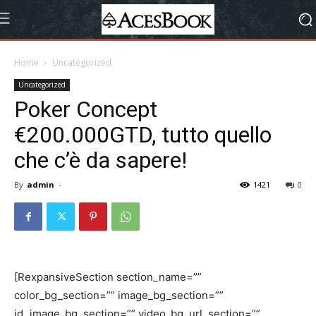
Home
Uncategorized
Uncategorized
Poker Concept
€200.000GTD, tutto quello
che c’è da sapere!
By
admin
-
1421
0
[RexpansiveSection section_name=””
color_bg_section=”” image_bg_section=””
id_image_bg_section=”” video_bg_url_section=””