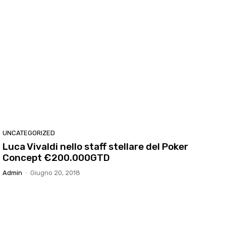
UNCATEGORIZED
Luca Vivaldi nello staff stellare del Poker
Concept €200.000GTD
Admin
-
Giugno 20, 2018