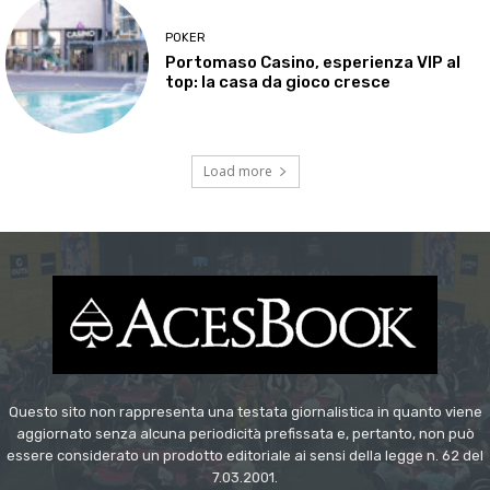
POKER
Portomaso Casino, esperienza VIP al
top: la casa da gioco cresce
Load more
Questo sito non rappresenta una testata giornalistica in quanto viene
aggiornato senza alcuna periodicità prefissata e, pertanto, non può
essere considerato un prodotto editoriale ai sensi della legge n. 62 del
7.03.2001.