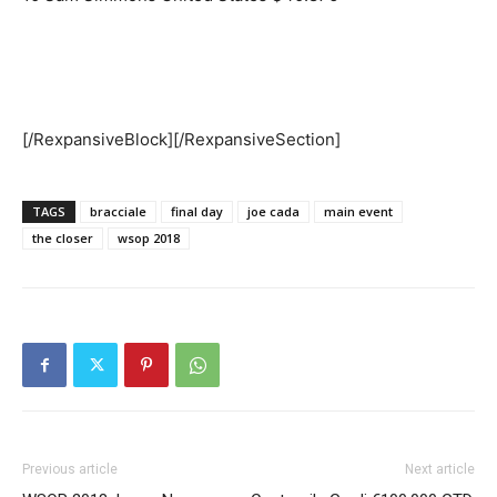
[/RexpansiveBlock][/RexpansiveSection]
TAGS
bracciale
final day
joe cada
main event
the closer
wsop 2018
Previous article
Next article