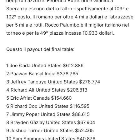
deep run azzurre. Federico Butteroni e Gianluca
Speranza escono dietro l’altro rispettivamente al 103° e
102° posto. Il romano per oltre 4 mila dollari e l’abruzzese
per 5 mila e rotti. Rocco Palumbo è il miglior italiano nel
torneo e per la 49° piazza incassa 10.933 dollari.
Questo il payout del final table:
1 Joe Cada United States $612.886
2 Paawan Bansal India $378.765
3 Jeffrey Tanouye United States $278.774
4 Richard Ali United States $206.813
5 Eric Afriat Canada $154.660
6 Richard Cox United States $116.595
7 Jimmy Poper United States $88.615
8 Brayden Gazlay United States $67.904
9 Joshua Turner United States $52.465
10 Sam Simmons United States $40.876