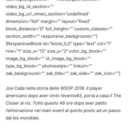
video_bg_id_section=””
video_bg_url_vimeo_section=”undefined”
dimension=”full” margin=”” layout=”fixed”
block_distance=”0″ full_height=”” custom_classes=””
section_width=”” responsive_background=””]
[RexpansiveBlock id=”block_0_0″ type=”text” col=”1″
row=”1″ size_x=”12″ size_y=”2″ color_bg_block=””
image_bg_block=”” id_image_bg_block=””
type_bg_block=”” photoswipe=”” linkurl=””
zak_background=”” zak_title=”” zak_side=”” zak_icon=””]
Joe Cada nella storia delle WSOP 2018. Il player
americano dopo aver vinto l’evento#3, porta a casa il The
Closer al rio. Tutto questo 48 ore dopo aver patito
l’eliminazione nel main event al quinto posto ad un passo
dal bis mondiale.