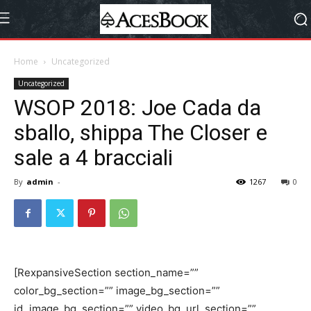
Home
Uncategorized
Uncategorized
WSOP 2018: Joe Cada da
sballo, shippa The Closer e
sale a 4 bracciali
By
admin
-
1267
0
[RexpansiveSection section_name=””
color_bg_section=”” image_bg_section=””
id_image_bg_section=”” video_bg_url_section=””