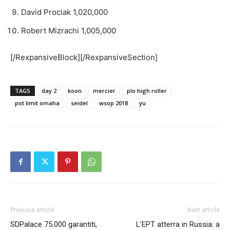
David Prociak 1,020,000
Robert Mizrachi 1,005,000
[/RexpansiveBlock][/RexpansiveSection]
TAGS
day 2
koon
mercier
plo high roller
pot limit omaha
seidel
wsop 2018
yu
Previous article
Next article
SDPalace 75.000 garantiti,
L’EPT atterra in Russia: a