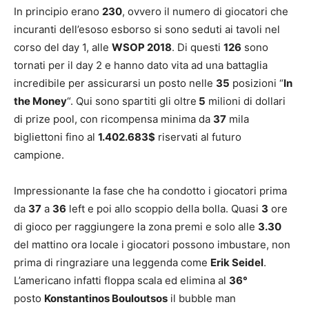
In principio erano
230
, ovvero il numero di giocatori che
incuranti dell’esoso esborso si sono seduti ai tavoli nel
corso del day 1, alle
WSOP 2018
. Di questi
126
sono
tornati per il day 2 e hanno dato vita ad una battaglia
incredibile per assicurarsi un posto nelle
35
posizioni “
In
the Money
“. Qui sono spartiti gli oltre
5
milioni di dollari
di prize pool, con ricompensa minima da
37
mila
bigliettoni fino al
1.402.683$
riservati al futuro
campione.
Impressionante la fase che ha condotto i giocatori prima
da
37
a
36
left e poi allo scoppio della bolla. Quasi
3
ore
di gioco per raggiungere la zona premi e solo alle
3.30
del mattino ora locale i giocatori possono imbustare, non
prima di ringraziare una leggenda come
Erik Seidel
.
L’americano infatti floppa scala ed elimina al
36°
posto
Konstantinos Bouloutsos
il bubble man