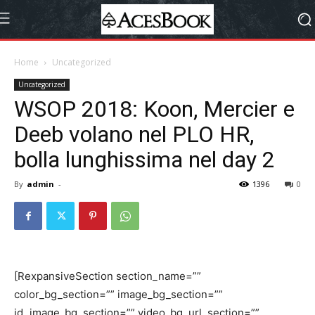
Home
Uncategorized
Uncategorized
WSOP 2018: Koon, Mercier e
Deeb volano nel PLO HR,
bolla lunghissima nel day 2
By
admin
-
1396
0
[RexpansiveSection section_name=””
color_bg_section=”” image_bg_section=””
id_image_bg_section=”” video_bg_url_section=””