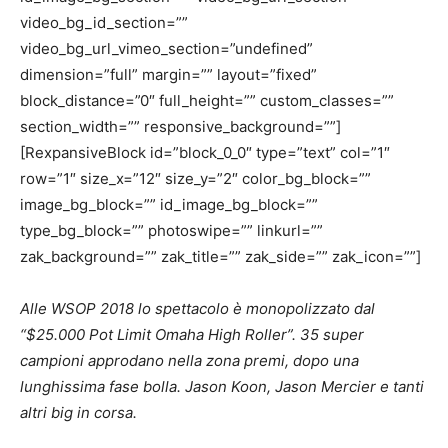
video_bg_id_section=””
video_bg_url_vimeo_section=”undefined”
dimension=”full” margin=”” layout=”fixed”
block_distance=”0″ full_height=”” custom_classes=””
section_width=”” responsive_background=””]
[RexpansiveBlock id=”block_0_0″ type=”text” col=”1″
row=”1″ size_x=”12″ size_y=”2″ color_bg_block=””
image_bg_block=”” id_image_bg_block=””
type_bg_block=”” photoswipe=”” linkurl=””
zak_background=”” zak_title=”” zak_side=”” zak_icon=””]
Alle WSOP 2018 lo spettacolo è monopolizzato dal
“$25.000 Pot Limit Omaha High Roller”. 35 super
campioni approdano nella zona premi, dopo una
lunghissima fase bolla. Jason Koon, Jason Mercier e tanti
altri big in corsa.