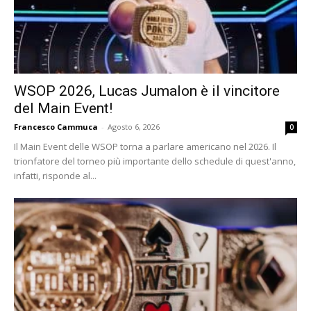
WSOP 2026, Lucas Jumalon è il vincitore
del Main Event!
Francesco Cammuca
-
Agosto 6, 2026
0
Il Main Event delle WSOP torna a parlare americano nel 2026. Il
trionfatore del torneo più importante dello schedule di quest'anno,
infatti, risponde al...