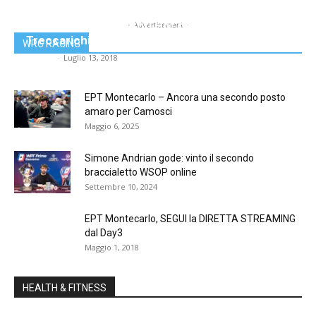
WSOP 2018: Pescatori Hot nell’HORSE e
- Advertisement -
Treccarichi va al day 2
WRC RACING
admin
-
Luglio 13, 2018
EPT Montecarlo – Ancora una secondo posto
amaro per Camosci
Maggio 6, 2025
Simone Andrian gode: vinto il secondo
braccialetto WSOP online
Settembre 10, 2024
EPT Montecarlo, SEGUI la DIRETTA STREAMING
dal Day3
Maggio 1, 2018
HEALTH & FITNESS