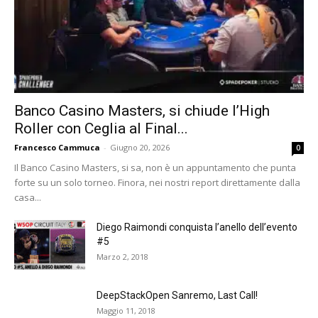
Banco Casino Masters, si chiude l’High
Roller con Ceglia al Final...
Francesco Cammuca
-
Giugno 20, 2026
0
Il Banco Casino Masters, si sa, non è un appuntamento che punta
forte su un solo torneo. Finora, nei nostri report direttamente dalla
casa...
Diego Raimondi conquista l’anello dell’evento
#5
Marzo 2, 2018
DeepStackOpen Sanremo, Last Call!
Maggio 11, 2018