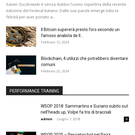
Xavier Zuczkowski è senza dubbio l'uomo copertina della recente
edizione del Festival Italiano. Dalle sue parole emerge tutta la
felicità per aver portato a...
Il Bitcoin supererà presto l’oro secondo un
famoso analista de Il...
Febbraio 12, 2024
Blockchain, 4 utilizzi che potrebbero diventare
comuni
Febbraio 22, 2024
PERFORMANCE TRAINING
WSOP 2018: Sammartino e Suriano subito out
nell’heads up, Volpe fa tris di bracciali
admin
-
Giugno 7, 2018
0
WSOP 2025 – Pescatori hot nel Razz