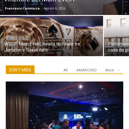
Francesco Cammuca
-
Agosto 6, 2026
WSOP Main Event, heads up finale tra
Portomaso
Jumalon e Saaskilahti
casa da g
DON'T MISS
All
AMARCORD
More