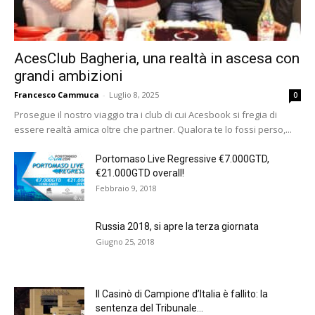
AcesClub Bagheria, una realtà in ascesa con
grandi ambizioni
Francesco Cammuca
-
Luglio 8, 2025
0
Prosegue il nostro viaggio tra i club di cui Acesbook si fregia di
essere realtà amica oltre che partner. Qualora te lo fossi perso,...
Portomaso Live Regressive €7.000GTD,
€21.000GTD overall!
Febbraio 9, 2018
Russia 2018, si apre la terza giornata
Giugno 25, 2018
Il Casinò di Campione d’Italia è fallito: la
sentenza del Tribunale...